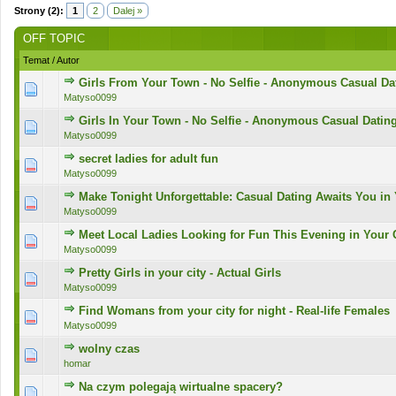
Strony (2):
1
2
Dalej »
OFF TOPIC
Temat
/
Autor
Girls From Your Town - No Selfie - Anonymous Casual Da
0 głosów - średnia ocena: 0 na 5 gwiazdek
1
2
3
4
5
Matyso0099
Girls In Your Town - No Selfie - Anonymous Casual Datin
0 głosów - średnia ocena: 0 na 5 gwiazdek
1
2
3
4
5
Matyso0099
secret ladies for adult fun
0 głosów - średnia ocena: 0 na 5 gwiazdek
1
2
3
4
5
Matyso0099
Make Tonight Unforgettable: Casual Dating Awaits You in
0 głosów - średnia ocena: 0 na 5 gwiazdek
1
2
3
4
5
Matyso0099
Meet Local Ladies Looking for Fun This Evening in Your 
0 głosów - średnia ocena: 0 na 5 gwiazdek
1
2
3
4
5
Matyso0099
Pretty Girls in your city - Actual Girls
0 głosów - średnia ocena: 0 na 5 gwiazdek
1
2
3
4
5
Matyso0099
Find Womans from your city for night - Real-life Females
0 głosów - średnia ocena: 0 na 5 gwiazdek
1
2
3
4
5
Matyso0099
wolny czas
0 głosów - średnia ocena: 0 na 5 gwiazdek
1
2
3
4
5
homar
Na czym polegają wirtualne spacery?
0 głosów - średnia ocena: 0 na 5 gwiazdek
1
2
3
4
5