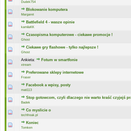
Dudek754
Blokowanie komputera
0 głosów - średnia ocena: 0 na 5 gwiazdek
1
2
3
4
5
Margaret
Battlefield 4 - wasze opinie
0 głosów - średnia ocena: 0 na 5 gwiazdek
1
2
3
4
5
kamilaKK
Czasopisma komputerowe - ciekawe promocje !
0 głosów - średnia ocena: 0 na 5 gwiazdek
1
2
3
4
5
Ghost
Ciekawe gry flashowe - tylko najlepsze !
0 głosów - średnia ocena: 0 na 5 gwiazdek
1
2
3
4
5
Ghost
Ankieta:
Fotum w smartfonie
0 głosów - średnia ocena: 0 na 5 gwiazdek
1
2
3
4
5
xtream
Preferowane sklepy internetowe
0 głosów - średnia ocena: 0 na 5 gwiazdek
1
2
3
4
5
Fraser
Facebook a wpisy, posty
0 głosów - średnia ocena: 0 na 5 gwiazdek
1
2
3
4
5
mati113
Stop gotowcom, czyli dlaczego nie warto kraść czyjejś pr
0 głosów - średnia ocena: 0 na 5 gwiazdek
1
2
3
4
5
Badek
Co myslicie o
0 głosów - średnia ocena: 0 na 5 gwiazdek
1
2
3
4
5
techfreak.pl
Koniec
0 głosów - średnia ocena: 0 na 5 gwiazdek
1
2
3
4
5
Tomken