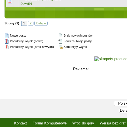
0 głosów - średnia ocena: 0 na 5 gwiazdek
1
2
3
4
5
Dawid91
Strony (2):
1
2
Dalej »
Nowe posty
Brak nowych postów
Popularny wątek (nowe)
Zawiera Twoje posty
Popularny wątek (brak nowych)
Zamknięty wątek
Reklama:
Kontakt
Forum Komputerowe
Wróć do góry
Wersja bez grafi