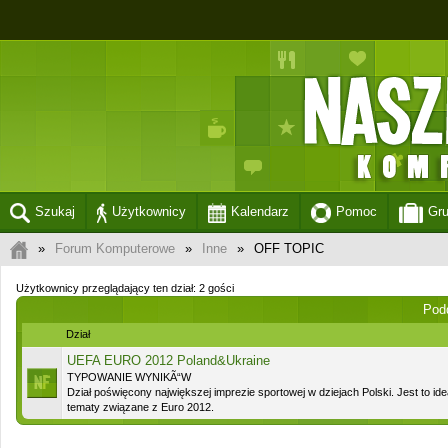
Szukaj
Użytkownicy
Kalendarz
Pomoc
Gr
»
Forum Komputerowe
»
Inne
»
OFF TOPIC
Użytkownicy przeglądający ten dział: 2 gości
Pod
Dział
UEFA EURO 2012 Poland&Ukraine
TYPOWANIE WYNIKÃ“W
Dział poświęcony największej imprezie sportowej w dziejach Polski. Jest to id
tematy związane z Euro 2012.