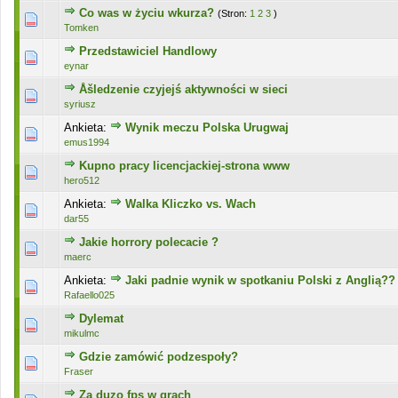
Co was w życiu wkurza?
(Stron:
1
2
3
)
0 głosów - średnia ocena: 0 na 5 gwiazdek
1
2
3
4
5
Tomken
Przedstawiciel Handlowy
0 głosów - średnia ocena: 0 na 5 gwiazdek
1
2
3
4
5
eynar
Åšledzenie czyjejś aktywności w sieci
0 głosów - średnia ocena: 0 na 5 gwiazdek
1
2
3
4
5
syriusz
Ankieta:
Wynik meczu Polska Urugwaj
0 głosów - średnia ocena: 0 na 5 gwiazdek
1
2
3
4
5
emus1994
Kupno pracy licencjackiej-strona www
0 głosów - średnia ocena: 0 na 5 gwiazdek
1
2
3
4
5
hero512
Ankieta:
Walka Kliczko vs. Wach
0 głosów - średnia ocena: 0 na 5 gwiazdek
1
2
3
4
5
dar55
Jakie horrory polecacie ?
0 głosów - średnia ocena: 0 na 5 gwiazdek
1
2
3
4
5
maerc
Ankieta:
Jaki padnie wynik w spotkaniu Polski z Anglią??
0 głosów - średnia ocena: 0 na 5 gwiazdek
1
2
3
4
5
Rafaello025
Dylemat
0 głosów - średnia ocena: 0 na 5 gwiazdek
1
2
3
4
5
mikulmc
Gdzie zamówić podzespoły?
0 głosów - średnia ocena: 0 na 5 gwiazdek
1
2
3
4
5
Fraser
Za duzo fps w grach