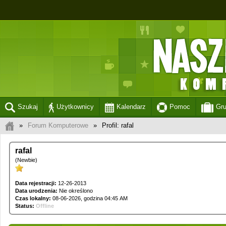
Szukaj
Użytkownicy
Kalendarz
Pomoc
Gr
»
Forum Komputerowe
»
Profil: rafal
rafal
(Newbie)
Data rejestracji:
12-26-2013
Data urodzenia:
Nie określono
Czas lokalny:
08-06-2026, godzina 04:45 AM
Status:
Offline