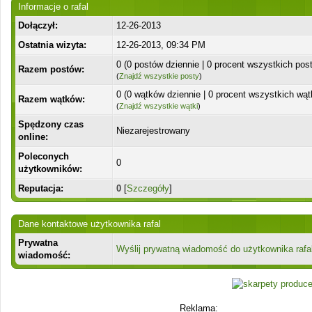
Informacje o rafal
Dołączył:
12-26-2013
Ostatnia wizyta:
12-26-2013, 09:34 PM
0 (0 postów dziennie | 0 procent wszystkich pos
Razem postów:
(
Znajdź wszystkie posty
)
0 (0 wątków dziennie | 0 procent wszystkich wą
Razem wątków:
(
Znajdź wszystkie wątki
)
Spędzony czas
Niezarejestrowany
online:
Poleconych
0
użytkowników:
Reputacja:
0
[
Szczegóły
]
Dane kontaktowe użytkownika rafal
Prywatna
Wyślij prywatną wiadomość do użytkownika rafa
wiadomość:
Reklama: