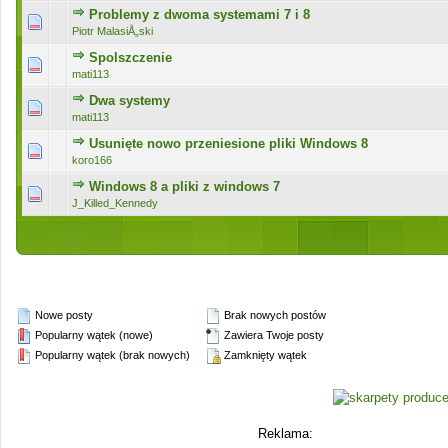
Problemy z dwoma systemami 7 i 8
0 głosów - średnia ocena: 0 na 5 gwiazdek
1
2
3
4
5
Piotr MalasiÅ„ski
Spolszczenie
0 głosów - średnia ocena: 0 na 5 gwiazdek
1
2
3
4
5
mati113
Dwa systemy
0 głosów - średnia ocena: 0 na 5 gwiazdek
1
2
3
4
5
mati113
Usunięte nowo przeniesione pliki Windows 8
0 głosów - średnia ocena: 0 na 5 gwiazdek
1
2
3
4
5
koro166
Windows 8 a pliki z windows 7
0 głosów - średnia ocena: 0 na 5 gwiazdek
1
2
3
4
5
J_Killed_Kennedy
Nowe posty
Brak nowych postów
Popularny wątek (nowe)
Zawiera Twoje posty
Popularny wątek (brak nowych)
Zamknięty wątek
Reklama: