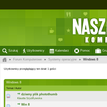
Szukaj
Użytkownicy
Kalendarz
Pomoc
Gr
»
Forum Komputerowe
»
Systemy operacyjne
»
Windows 8
Użytkownicy przeglądający ten dział: 1 gości
Windows 8
Temat
/
Autor
dziwny plik photothumb
0 głosów - średnia ocena: 0 na 5 gwiazdek
1
2
3
4
5
Klaudia SzydÅ‚owska
Win 8
0 głosów - średnia ocena: 0 na 5 gwiazdek
1
2
3
4
5