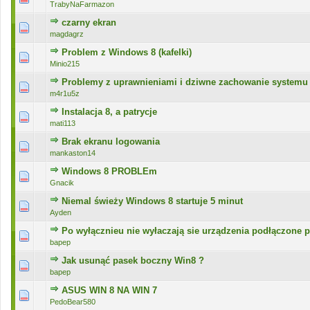
TrabyNaFarmazon
czarny ekran
0 głosów - średnia ocena: 0 na 5 gwiazdek
1
2
3
4
5
magdagrz
Problem z Windows 8 (kafelki)
0 głosów - średnia ocena: 0 na 5 gwiazdek
1
2
3
4
5
Minio215
Problemy z uprawnieniami i dziwne zachowanie systemu
0 głosów - średnia ocena: 0 na 5 gwiazdek
1
2
3
4
5
m4r1u5z
Instalacja 8, a patrycje
0 głosów - średnia ocena: 0 na 5 gwiazdek
1
2
3
4
5
mati113
Brak ekranu logowania
0 głosów - średnia ocena: 0 na 5 gwiazdek
1
2
3
4
5
mankaston14
Windows 8 PROBLEm
0 głosów - średnia ocena: 0 na 5 gwiazdek
1
2
3
4
5
Gnacik
Niemal świeży Windows 8 startuje 5 minut
0 głosów - średnia ocena: 0 na 5 gwiazdek
1
2
3
4
5
Ayden
Po wyłącznieu nie wyłaczają sie urządzenia podłączone
0 głosów - średnia ocena: 0 na 5 gwiazdek
1
2
3
4
5
bapep
Jak usunąć pasek boczny Win8 ?
0 głosów - średnia ocena: 0 na 5 gwiazdek
1
2
3
4
5
bapep
ASUS WIN 8 NA WIN 7
0 głosów - średnia ocena: 0 na 5 gwiazdek
1
2
3
4
5
PedoBear580