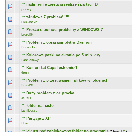
nadmiernie zajęta przestrzeń partycji D
0 głosów - średnia ocena: 0 na 5 gwiazdek
1
2
3
4
5
jacenty
windows 7 problem!!!!!!
0 głosów - średnia ocena: 0 na 5 gwiazdek
1
2
3
4
5
lukicieszyn
Proszę o pomoc, problemy z WINDOWS 7
0 głosów - średnia ocena: 0 na 5 gwiazdek
1
2
3
4
5
koteq08
Problem z obrazami płyt w Daemon
0 głosów - średnia ocena: 0 na 5 gwiazdek
1
2
3
4
5
DamianPrz
Kolorowe paski na ekranie po 5 min. gry
0 głosów - średnia ocena: 0 na 5 gwiazdek
1
2
3
4
5
Pastuchowy
Komunikat Caps lock on/off
0 głosów - średnia ocena: 0 na 5 gwiazdek
1
2
3
4
5
drethh
Problem z przesuwaniem plików w folderach
0 głosów - średnia ocena: 0 na 5 gwiazdek
1
2
3
4
5
Dawid91
Duży problem z oc procka
0 głosów - średnia ocena: 0 na 5 gwiazdek
1
2
3
4
5
oskar119
folder na hasło
0 głosów - średnia ocena: 0 na 5 gwiazdek
1
2
3
4
5
kamilpoczo
Partycje z XP
0 głosów - średnia ocena: 0 na 5 gwiazdek
1
2
3
4
5
Plazi
jak usunać zablokowany folder po programie
(Stron:
1
2
)