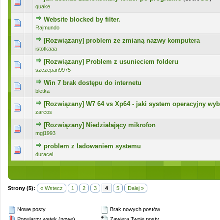
0 głosów - średnia ocena: 0 na 5 gwiazdek
1
2
3
4
5
quake
Website blocked by filter.
0 głosów - średnia ocena: 0 na 5 gwiazdek
1
2
3
4
5
Rajmundo
[Rozwiązany] problem ze zmianą nazwy komputera
0 głosów - średnia ocena: 0 na 5 gwiazdek
1
2
3
4
5
istotkaaa
[Rozwiązany] Problem z usunieciem folderu
0 głosów - średnia ocena: 0 na 5 gwiazdek
1
2
3
4
5
szczepan9975
Win 7 brak dostępu do internetu
0 głosów - średnia ocena: 0 na 5 gwiazdek
1
2
3
4
5
bletka
[Rozwiązany] W7 64 vs Xp64 - jaki system operacyjny wyb
0 głosów - średnia ocena: 0 na 5 gwiazdek
1
2
3
4
5
zarcos
[Rozwiązany] Niedziałający mikrofon
0 głosów - średnia ocena: 0 na 5 gwiazdek
1
2
3
4
5
mgj1993
problem z ladowaniem systemu
0 głosów - średnia ocena: 0 na 5 gwiazdek
1
2
3
4
5
duracel
Strony (5):
« Wstecz
1
2
3
4
5
Dalej »
Nowe posty
Brak nowych postów
Popularny wątek (nowe)
Zawiera Twoje posty