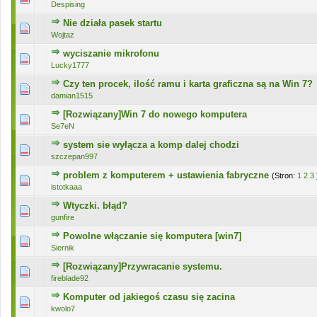
Despising
Nie działa pasek startu
0 głosów - średnia ocena: 0 na 5 gwiazdek
1
2
3
4
5
Wojtaz
wyciszanie mikrofonu
0 głosów - średnia ocena: 0 na 5 gwiazdek
1
2
3
4
5
Lucky1777
Czy ten procek, ilość ramu i karta graficzna są na Win 7?
0 głosów - średnia ocena: 0 na 5 gwiazdek
1
2
3
4
5
damian1515
[Rozwiązany]Win 7 do nowego komputera
0 głosów - średnia ocena: 0 na 5 gwiazdek
1
2
3
4
5
Se7eN
system sie wyłącza a komp dalej chodzi
0 głosów - średnia ocena: 0 na 5 gwiazdek
1
2
3
4
5
szczepan997
problem z komputerem + ustawienia fabryczne
(Stron:
1
2
3
0 głosów - średnia ocena: 0 na 5 gwiazdek
1
2
3
4
5
istotkaaa
Wtyczki. błąd?
0 głosów - średnia ocena: 0 na 5 gwiazdek
1
2
3
4
5
gunfire
Powolne włączanie się komputera [win7]
0 głosów - średnia ocena: 0 na 5 gwiazdek
1
2
3
4
5
Siernik
[Rozwiązany]Przywracanie systemu.
0 głosów - średnia ocena: 0 na 5 gwiazdek
1
2
3
4
5
fireblade92
Komputer od jakiegoś czasu się zacina
0 głosów - średnia ocena: 0 na 5 gwiazdek
1
2
3
4
5
kwolo7