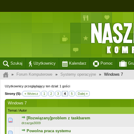
Szukaj
Użytkownicy
Kalendarz
Pomoc
Gr
»
Forum Komputerowe
»
Systemy operacyjne
»
Windows 7
Użytkownicy przeglądający ten dział: 1 gości
Strony (5):
« Wstecz
1
2
3
4
5
Dalej »
Windows 7
Temat
/
Autor
[Rozwiązany]problem z taskbarem
0 głosów - średnia ocena: 0 na 5 gwiazdek
1
2
3
4
5
drzazga3009
Powolna praca systemu
0 głosów - średnia ocena: 0 na 5 gwiazdek
1
2
3
4
5