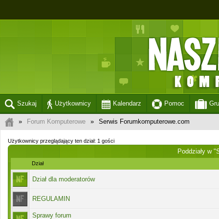
Szukaj
Użytkownicy
Kalendarz
Pomoc
Gr
»
Forum Komputerowe
»
Serwis Forumkomputerowe.com
Użytkownicy przeglądający ten dział: 1 gości
Poddziały w "
Dział
Dział dla moderatorów
REGULAMIN
Sprawy forum