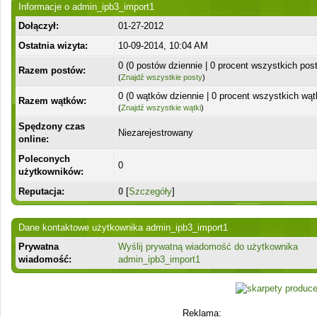
Informacje o admin_ipb3_import1
Dołączył:
01-27-2012
Ostatnia wizyta:
10-09-2014, 10:04 AM
0 (0 postów dziennie | 0 procent wszystkich pos
Razem postów:
(
Znajdź wszystkie posty
)
0 (0 wątków dziennie | 0 procent wszystkich wą
Razem wątków:
(
Znajdź wszystkie wątki
)
Spędzony czas
Niezarejestrowany
online:
Poleconych
0
użytkowników:
Reputacja:
0
[
Szczegóły
]
Dane kontaktowe użytkownika admin_ipb3_import1
Prywatna
Wyślij prywatną wiadomość do użytkownika
wiadomość:
admin_ipb3_import1
Reklama: