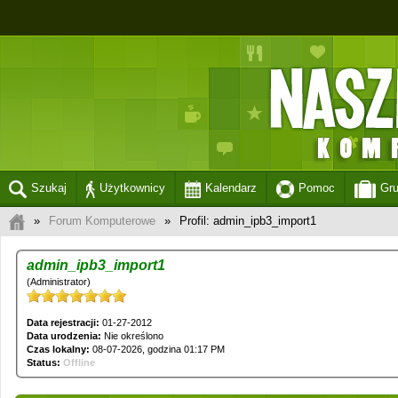
Szukaj
Użytkownicy
Kalendarz
Pomoc
Gr
»
Forum Komputerowe
»
Profil: admin_ipb3_import1
admin_ipb3_import1
(Administrator)
Data rejestracji:
01-27-2012
Data urodzenia:
Nie określono
Czas lokalny:
08-07-2026, godzina 01:17 PM
Status:
Offline