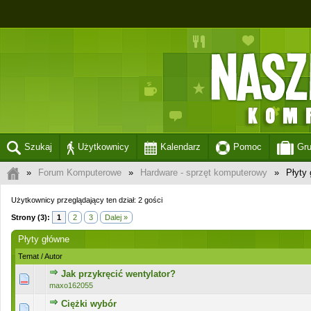
Szukaj
Użytkownicy
Kalendarz
Pomoc
Gr
»
Forum Komputerowe
»
Hardware - sprzęt komputerowy
»
Płyty
Użytkownicy przeglądający ten dział: 2 gości
Strony (3):
1
2
3
Dalej »
Płyty główne
Temat
/
Autor
Jak przykręcić wentylator?
0 głosów - średnia ocena: 0 na 5 gwiazdek
1
2
3
4
5
maxo162055
Ciężki wybór
0 głosów - średnia ocena: 0 na 5 gwiazdek
1
2
3
4
5