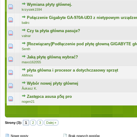
Wymiana płyty głównej.
0 głosów - średnia ocena: 0 na 5 gwiazdek
1
2
3
4
5
krzysiek1594
Połączenie Gigabyte GA-970A-UD3 z nietypowym urządze
0 głosów - średnia ocena: 0 na 5 gwiazdek
1
2
3
4
5
balirc
Czy ta płyta główna pasuje?
0 głosów - średnia ocena: 0 na 5 gwiazdek
1
2
3
4
5
valnar
[Rozwiązany]Podłączenie pod płytę głowną GIGABYTE gł
0 głosów - średnia ocena: 0 na 5 gwiazdek
1
2
3
4
5
Senth
Jaką płytę główną wybrać?
0 głosów - średnia ocena: 0 na 5 gwiazdek
1
2
3
4
5
maxo162055
płyta główna i procesor a dotychczasowy sprzęt
0 głosów - średnia ocena: 0 na 5 gwiazdek
1
2
3
4
5
AMInos
Wybór nowej płyty głównej
0 głosów - średnia ocena: 0 na 5 gwiazdek
1
2
3
4
5
Åukasz K.
Zastępca asusa p5q pro
0 głosów - średnia ocena: 0 na 5 gwiazdek
1
2
3
4
5
nogen21
Strony (3):
1
2
3
Dalej »
Nowe posty
Brak nowych postów