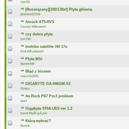
sqzi18
[Rozwiązany][100/130zł] Płyta główna.
0 głosów - średnia ocena: 0 na 5 gwiazdek
1
2
3
4
5
piotrek693206
Asrock A75-HVS
0 głosów - średnia ocena: 0 na 5 gwiazdek
1
2
3
4
5
Cezary Witkowski
czy dobra płyta
0 głosów - średnia ocena: 0 na 5 gwiazdek
1
2
3
4
5
tom766
toshiba satellite l40 17u
0 głosów - średnia ocena: 0 na 5 gwiazdek
1
2
3
4
5
Emil MÅ‚odawski
Płyta MSI
0 głosów - średnia ocena: 0 na 5 gwiazdek
1
2
3
4
5
BartekSM
Błąd z biosem
0 głosów - średnia ocena: 0 na 5 gwiazdek
1
2
3
4
5
maxo162055
GIGABYTE GA-946GM-S2
0 głosów - średnia ocena: 0 na 5 gwiazdek
1
2
3
4
5
i3onku
As Rock P67 Pro3 problem
0 głosów - średnia ocena: 0 na 5 gwiazdek
1
2
3
4
5
noizi
Gigabyte 970A-UD3 ver 1.2
0 głosów - średnia ocena: 0 na 5 gwiazdek
1
2
3
4
5
Kamil WyÅ¼yÅ„ski
Którą wybrać?
0 głosów - średnia ocena: 0 na 5 gwiazdek
1
2
3
4
5
Buncik