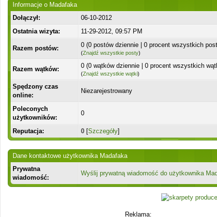
Informacje o Madafaka
Dołączył:
06-10-2012
Ostatnia wizyta:
11-29-2012, 09:57 PM
0 (0 postów dziennie | 0 procent wszystkich pos
Razem postów:
(
Znajdź wszystkie posty
)
0 (0 wątków dziennie | 0 procent wszystkich wą
Razem wątków:
(
Znajdź wszystkie wątki
)
Spędzony czas
Niezarejestrowany
online:
Poleconych
0
użytkowników:
Reputacja:
0
[
Szczegóły
]
Dane kontaktowe użytkownika Madafaka
Prywatna
Wyślij prywatną wiadomość do użytkownika Ma
wiadomość:
Reklama: