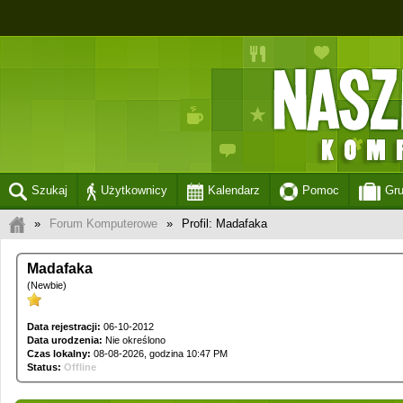
Szukaj
Użytkownicy
Kalendarz
Pomoc
Gr
»
Forum Komputerowe
»
Profil: Madafaka
Madafaka
(Newbie)
Data rejestracji:
06-10-2012
Data urodzenia:
Nie określono
Czas lokalny:
08-08-2026, godzina 10:47 PM
Status:
Offline