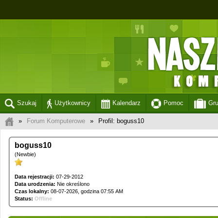
Szukaj
Użytkownicy
Kalendarz
Pomoc
Gr
»
Forum Komputerowe
»
Profil: boguss10
boguss10
(Newbie)
Data rejestracji:
07-29-2012
Data urodzenia:
Nie określono
Czas lokalny:
08-07-2026, godzina 07:55 AM
Status:
Offline