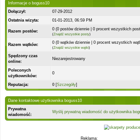
Informacje o boguss10
Dołączył:
07-29-2012
Ostatnia wizyta:
01-01-2013, 06:59 PM
0 (0 postów dziennie | 0 procent wszystkich pos
Razem postów:
(
Znajdź wszystkie posty
)
0 (0 wątków dziennie | 0 procent wszystkich wą
Razem wątków:
(
Znajdź wszystkie wątki
)
Spędzony czas
Niezarejestrowany
online:
Poleconych
0
użytkowników:
Reputacja:
0
[
Szczegóły
]
Dane kontaktowe użytkownika boguss10
Prywatna
Wyślij prywatną wiadomość do użytkownika bo
wiadomość:
Reklama: