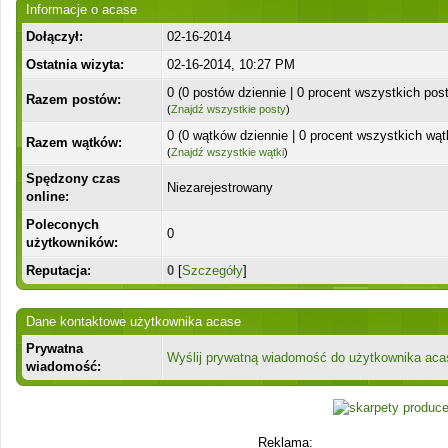
Informacje o acase
Dołączył:
02-16-2014
Ostatnia wizyta:
02-16-2014, 10:27 PM
0 (0 postów dziennie | 0 procent wszystkich pos
Razem postów:
(
Znajdź wszystkie posty
)
0 (0 wątków dziennie | 0 procent wszystkich wą
Razem wątków:
(
Znajdź wszystkie wątki
)
Spędzony czas
Niezarejestrowany
online:
Poleconych
0
użytkowników:
Reputacja:
0
[
Szczegóły
]
Dane kontaktowe użytkownika acase
Prywatna
Wyślij prywatną wiadomość do użytkownika aca
wiadomość:
Reklama: