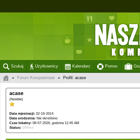
Szukaj
Użytkownicy
Kalendarz
Pomoc
Gr
»
Forum Komputerowe
»
Profil: acase
acase
(Newbie)
Data rejestracji:
02-16-2014
Data urodzenia:
Nie określono
Czas lokalny:
08-07-2026, godzina 12:45 AM
Status:
Offline